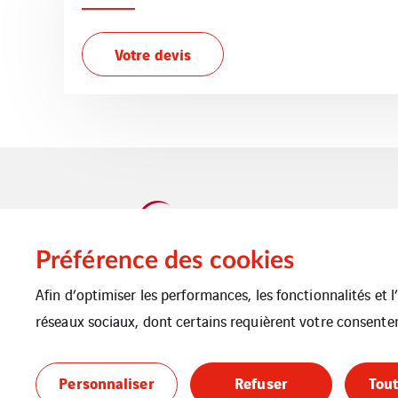
Votre devis
Préférence des cookies
Afin d’optimiser les performances, les fonctionnalités et 
réseaux sociaux, dont certains requièrent votre consente
Plan du site
Mentions Légales
Cooki
Personnaliser
Refuser
Tout